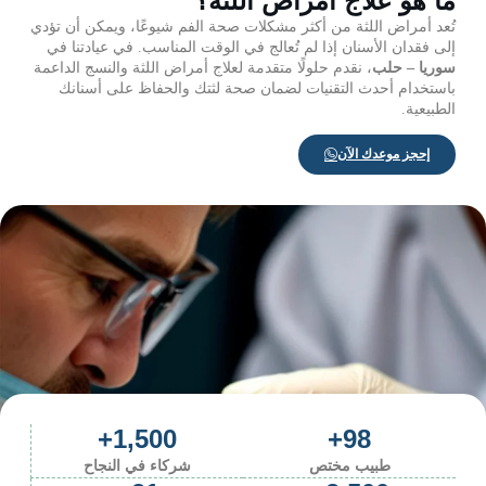
ما هو علاج أمراض اللثة؟
تُعد أمراض اللثة من أكثر مشكلات صحة الفم شيوعًا، ويمكن أن تؤدي
إلى فقدان الأسنان إذا لم تُعالج في الوقت المناسب. في عيادتنا في
سوريا – حلب
، نقدم حلولًا متقدمة لعلاج أمراض اللثة والنسج الداعمة
باستخدام أحدث التقنيات لضمان صحة لثتك والحفاظ على أسنانك
الطبيعية.
إحجز موعدك الآن
+
1,500
+
98
طبيب مختص​
شركاء في النجاح​