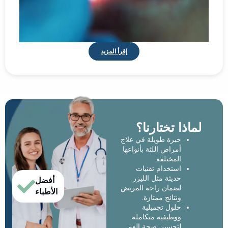
إقرأ المزيد
لماذا تختارنا؟
خبرة طويلة في علاج
أمراض اللثة بأنواعها
المختلفة.
استخدام تقنيات
حديثة مثل الليزر
أفضل
لضمان راحة المريض
الأطباء
ونتائج ممتازة.
حلول تجميلية
ووظيفية متكاملة
لتحسين صحة الفم